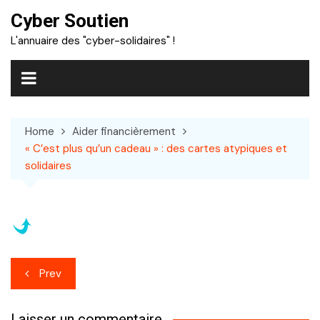
Skip
Cyber Soutien
to
L'annuaire des "cyber-solidaires" !
content
Home
Aider financièrement
« C’est plus qu’un cadeau » : des cartes atypiques et
solidaires
Navigation
Prev
de
Laisser un commentaire